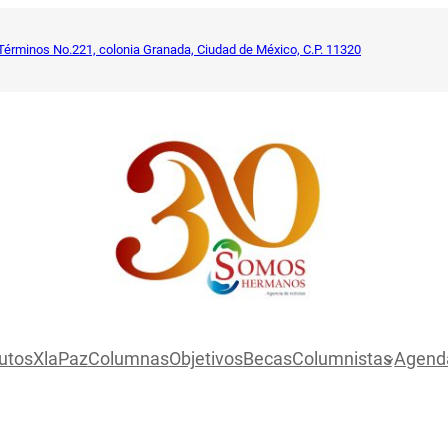
Términos No.221, colonia Granada, Ciudad de México, C.P. 11320
utosXlaPaz
Columnas
Objetivos
Becas
Columnistas
Agend