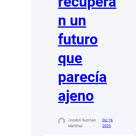
recupera
n un
futuro
que
parecía
ajeno
Jocelyn Guzmán
Dic 16,
Martínez
2025