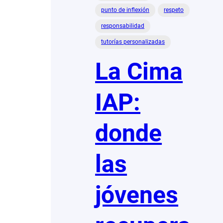
punto de inflexión
respeto
responsabilidad
tutorías personalizadas
La Cima
IAP:
donde
las
jóvenes