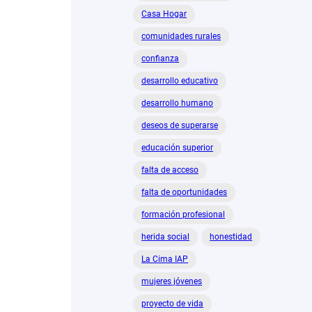
Casa Hogar
comunidades rurales
confianza
desarrollo educativo
desarrollo humano
deseos de superarse
educación superior
falta de acceso
falta de oportunidades
formación profesional
herida social
honestidad
La Cima IAP
mujeres jóvenes
proyecto de vida