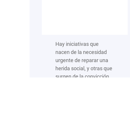
Hay iniciativas que
nacen de la necesidad
urgente de reparar una
herida social, y otras que
surgen de la convicción
íntima de que nadie
debería renunciar a sus
sueños por falta de
oportunidades. La Cima
IAP pertenece a esta
segunda categoría. Con