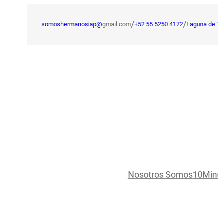
Saltar
al
/
/
somoshermanosiap@
gmail.com
+52 55 5250 4172
Laguna de 
contenido
Nosotros Somos
10Min