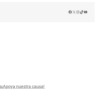
Facebook
X
Instagram
TikTok
YouTube
a
¡Apoya nuestra causa!