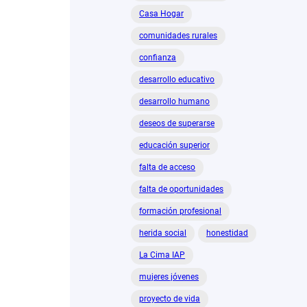
Casa Hogar
comunidades rurales
confianza
desarrollo educativo
desarrollo humano
deseos de superarse
educación superior
falta de acceso
falta de oportunidades
formación profesional
herida social
honestidad
La Cima IAP
mujeres jóvenes
proyecto de vida