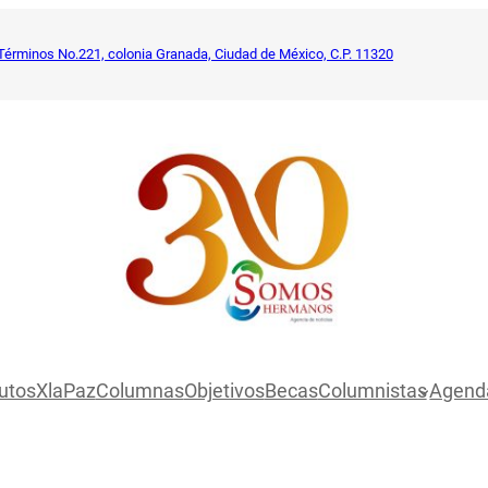
Términos No.221, colonia Granada, Ciudad de México, C.P. 11320
utosXlaPaz
Columnas
Objetivos
Becas
Columnistas
Agend