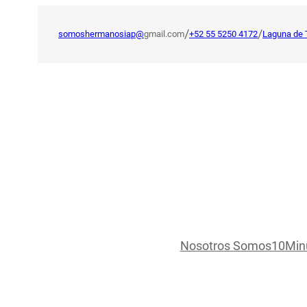
Saltar
al
/
/
somoshermanosiap@
gmail.com
+52 55 5250 4172
Laguna de 
contenido
Nosotros Somos
10Min