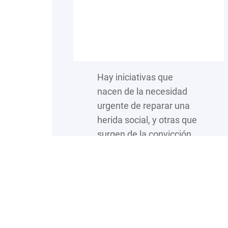
Hay iniciativas que
nacen de la necesidad
urgente de reparar una
herida social, y otras que
surgen de la convicción
íntima de que nadie
debería renunciar a sus
sueños por falta de
oportunidades. La Cima
IAP pertenece a esta
segunda categoría. Con