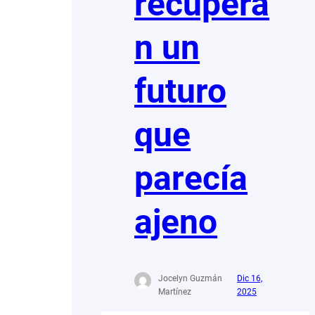
recupera
n un
futuro
que
parecía
ajeno
Jocelyn Guzmán
Dic 16,
Martínez
2025