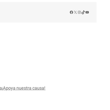
Facebook
X
Instagram
TikTok
YouTube
a
¡Apoya nuestra causa!