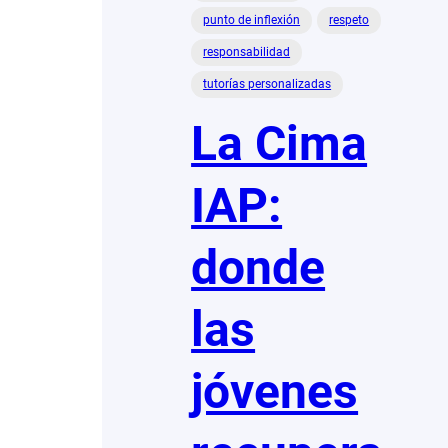
punto de inflexión
respeto
responsabilidad
tutorías personalizadas
La Cima
IAP:
donde
las
jóvenes