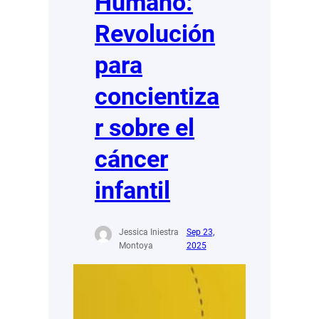
Humano:
Revolución
para
concientiza
r sobre el
cáncer
infantil
Jessica Iniestra
Sep 23,
Montoya
2025