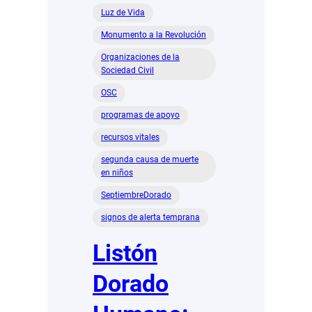
Luz de Vida
Monumento a la Revolución
Organizaciones de la
Sociedad Civil
OSC
programas de apoyo
recursos vitales
segunda causa de muerte
en niños
SeptiembreDorado
signos de alerta temprana
Listón
Dorado