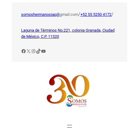
Saltar
al
/
/
somoshermanosiap@
gmail.com
+52 55 5250 4172
contenido
Laguna de Términos No.221, colonia Granada, Ciudad
de México, C.P. 11320
Facebook
X
Instagram
TikTok
YouTube