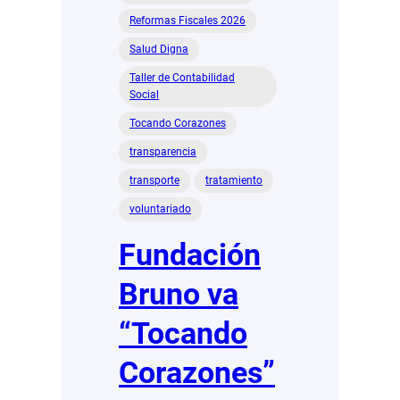
Reformas Fiscales 2026
Salud Digna
Taller de Contabilidad
Social
Tocando Corazones
transparencia
transporte
tratamiento
voluntariado
Fundación
Bruno va
“Tocando
Corazones”