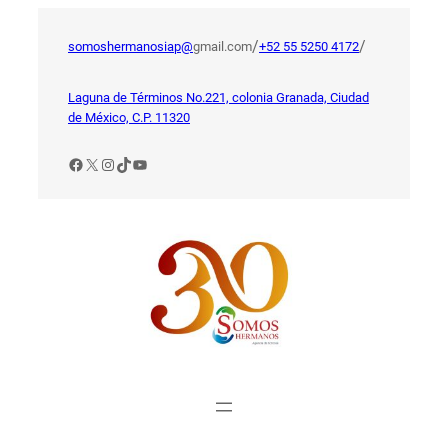
Saltar
al
/
/
somoshermanosiap@
gmail.com
+52 55 5250 4172
contenido
Laguna de Términos No.221, colonia Granada, Ciudad
de México, C.P. 11320
Facebook
X
Instagram
TikTok
YouTube