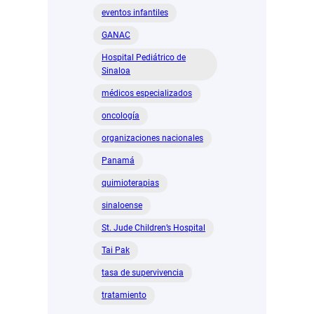
eventos infantiles
GANAC
Hospital Pediátrico de
Sinaloa
médicos especializados
oncología
organizaciones nacionales
Panamá
quimioterapias
sinaloense
St. Jude Children’s Hospital
Tai Pak
tasa de supervivencia
tratamiento