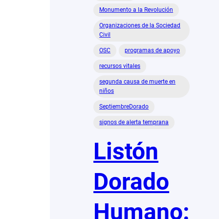
Monumento a la Revolución
Organizaciones de la Sociedad
Civil
OSC
programas de apoyo
recursos vitales
segunda causa de muerte en
niños
SeptiembreDorado
signos de alerta temprana
Listón
Dorado
Humano: