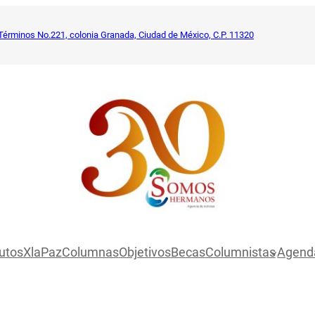
Términos No.221, colonia Granada, Ciudad de México, C.P. 11320
utosXlaPaz
Columnas
Objetivos
Becas
Columnistas
Agend