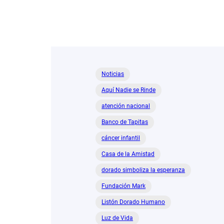
Noticias
Aquí Nadie se Rinde
atención nacional
Banco de Tapitas
cáncer infantil
Casa de la Amistad
dorado simboliza la esperanza
Fundación Mark
Listón Dorado Humano
Luz de Vida