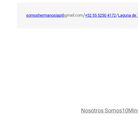
Saltar
al
/
/
somoshermanosiap@
gmail.com
+52 55 5250 4172
Laguna de 
contenido
Nosotros Somos
10Min