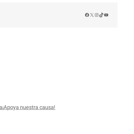
Facebook
X
Instagram
TikTok
YouTube
a
¡Apoya nuestra causa!