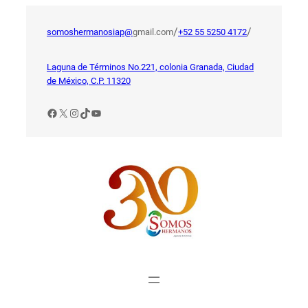
Saltar
al
/
/
somoshermanosiap@
gmail.com
+52 55 5250 4172
contenido
Laguna de Términos No.221, colonia Granada, Ciudad
de México, C.P. 11320
Facebook
X
Instagram
TikTok
YouTube