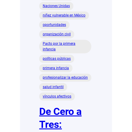
Naciones Unidas
niñez vulnerable en México
oportunidades
organización civil
Pacto por la primera
infancia
políticas públicas
primera infancia
profesionalizar la educación
salud infantil
vínculos afectivos
De Cero a
Tres: