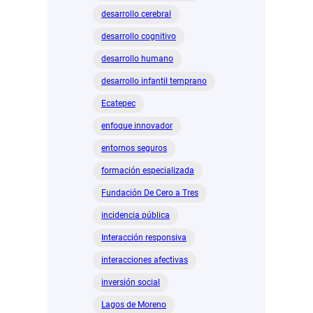
desarrollo cerebral
desarrollo cognitivo
desarrollo humano
desarrollo infantil temprano
Ecatepec
enfoque innovador
entornos seguros
formación especializada
Fundación De Cero a Tres
incidencia pública
Interacción responsiva
interacciones afectivas
inversión social
Lagos de Moreno