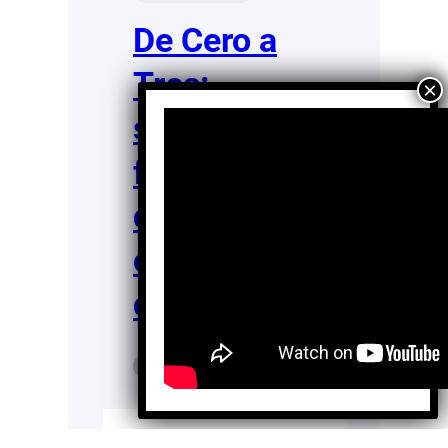
De Cero a
Tres:
sembrando
futuro
desde el
comienzo
de la vida
Ivon Díaz
Ago 14,
Rojas
2025