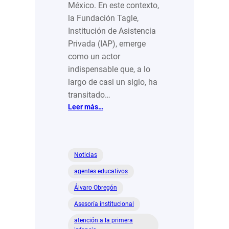
México. En este contexto,
la Fundación Tagle,
Institución de Asistencia
Privada (IAP), emerge
como un actor
indispensable que, a lo
largo de casi un siglo, ha
transitado…
:
Leer más…
Fundación
Tagle:
Compromiso
con
Noticias
el
agentes educativos
bienestar
de
Álvaro Obregón
los
Asesoría institucional
mayores
atención a la primera