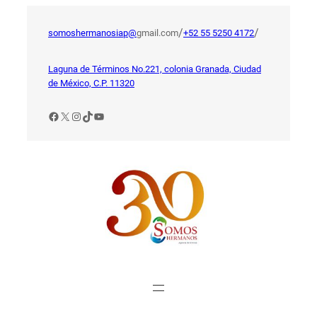
Saltar
al
/
/
somoshermanosiap@
gmail.com
+52 55 5250 4172
contenido
Laguna de Términos No.221, colonia Granada, Ciudad
de México, C.P. 11320
Facebook
X
Instagram
TikTok
YouTube