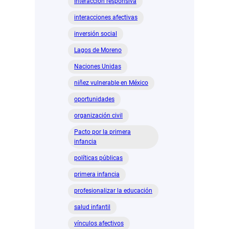
Interacción responsiva
interacciones afectivas
inversión social
Lagos de Moreno
Naciones Unidas
niñez vulnerable en México
oportunidades
organización civil
Pacto por la primera
infancia
políticas públicas
primera infancia
profesionalizar la educación
salud infantil
vínculos afectivos