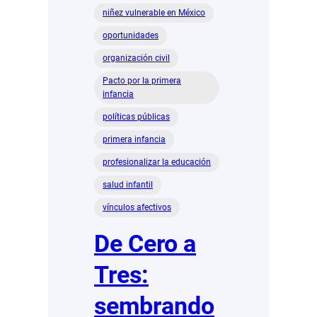
niñez vulnerable en México
oportunidades
organización civil
Pacto por la primera
infancia
políticas públicas
primera infancia
profesionalizar la educación
salud infantil
vínculos afectivos
De Cero a
Tres:
sembrando