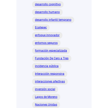
desarrollo cognitivo
desarrollo humano
desarrollo infantil temprano
Ecatepec
enfoque innovador
entornos seguros
formación especializada
Fundación De Cero a Tres
incidencia pública
Interacción responsiva
interacciones afectivas
inversión social
Lagos de Moreno
Naciones Unidas