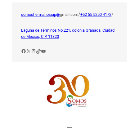
Saltar
al
/
/
somoshermanosiap@
gmail.com
+52 55 5250 4172
contenido
Laguna de Términos No.221, colonia Granada, Ciudad
de México, C.P. 11320
Facebook
X
Instagram
TikTok
YouTube