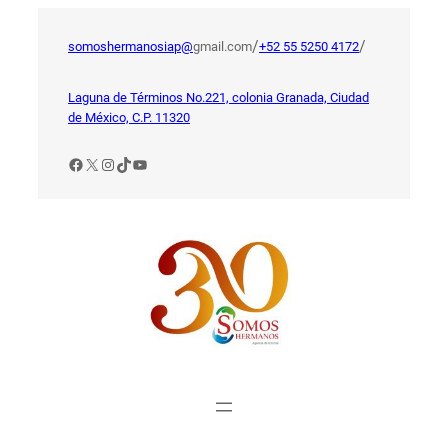
Saltar
al
/
/
somoshermanosiap@
gmail.com
+52 55 5250 4172
contenido
Laguna de Términos No.221, colonia Granada, Ciudad
de México, C.P. 11320
Facebook
X
Instagram
TikTok
YouTube