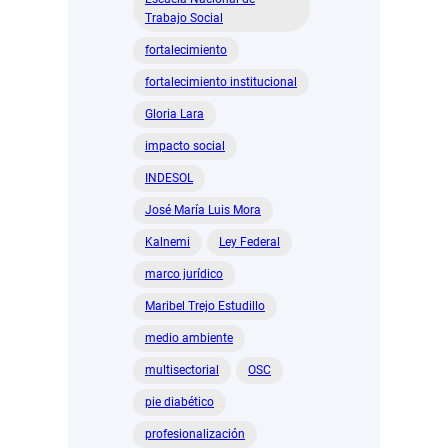
Trabajo Social
fortalecimiento
fortalecimiento institucional
Gloria Lara
impacto social
INDESOL
José María Luis Mora
Kalnemi
Ley Federal
marco jurídico
Maribel Trejo Estudillo
medio ambiente
multisectorial
OSC
pie diabético
profesionalización