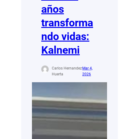
años
transforma
ndo vidas:
Kalnemi
Carlos Hernandez
Mar 4,
Huerta
2026