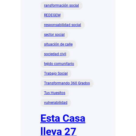
ransformación social
REDEGEM
responsabilidad social
sector social
situación de calle
sociedad civil
tejido comunitario
Trabajo Social
Transformando 360 Grados
Tus Huesitos
vulnerabilidad
Esta Casa
lleva 27