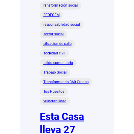
ransformación social
REDEGEM
responsabilidad social
sector social
situación de calle
sociedad civil
tejido comunitario
Trabajo Social
Transformando 360 Grados
Tus Huesitos
vulnerabilidad
Esta Casa
lleva 27