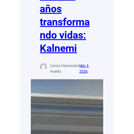
años
transforma
ndo vidas:
Kalnemi
Carlos Hernandez
Mar 4,
Huerta
2026