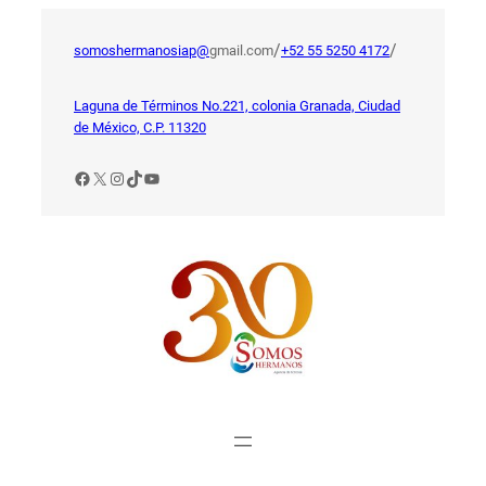
Saltar
al
/
/
somoshermanosiap@
gmail.com
+52 55 5250 4172
contenido
Laguna de Términos No.221, colonia Granada, Ciudad
de México, C.P. 11320
Facebook
X
Instagram
TikTok
YouTube