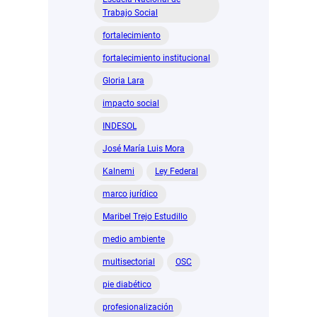
Trabajo Social
fortalecimiento
fortalecimiento institucional
Gloria Lara
impacto social
INDESOL
José María Luis Mora
Kalnemi
Ley Federal
marco jurídico
Maribel Trejo Estudillo
medio ambiente
multisectorial
OSC
pie diabético
profesionalización