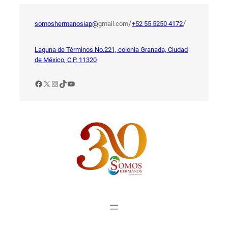
Saltar
al
/
/
somoshermanosiap@
gmail.com
+52 55 5250 4172
contenido
Laguna de Términos No.221, colonia Granada, Ciudad
de México, C.P. 11320
Facebook
X
Instagram
TikTok
YouTube