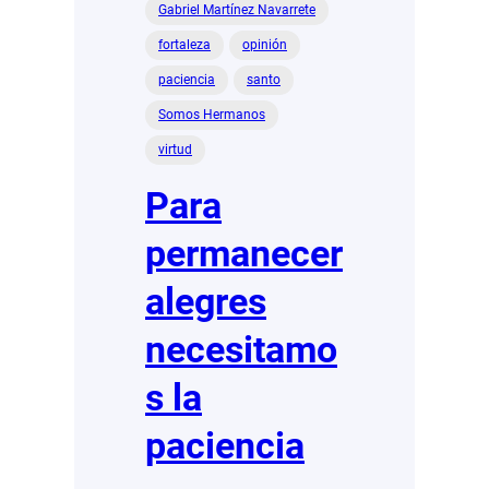
Gabriel Martínez Navarrete
fortaleza
opinión
paciencia
santo
Somos Hermanos
virtud
Para
permanecer
alegres
necesitamo
s la
paciencia