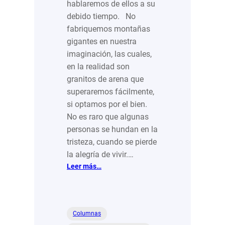
hablaremos de ellos a su
debido tiempo. No
fabriquemos montañas
gigantes en nuestra
imaginación, las cuales,
en la realidad son
granitos de arena que
superaremos fácilmente,
si optamos por el bien.
No es raro que algunas
personas se hundan en la
tristeza, cuando se pierde
la alegría de vivir.…
:
Leer más…
Alegría
y
dificultades
del
Columnas
camino