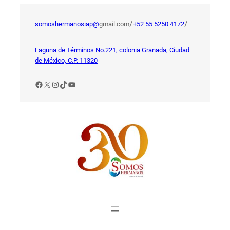
Saltar
al
/
/
somoshermanosiap@
gmail.com
+52 55 5250 4172
contenido
Laguna de Términos No.221, colonia Granada, Ciudad
de México, C.P. 11320
Facebook
X
Instagram
TikTok
YouTube