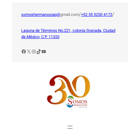
Saltar
al
/
/
somoshermanosiap@
gmail.com
+52 55 5250 4172
contenido
Laguna de Términos No.221, colonia Granada, Ciudad
de México, C.P. 11320
Facebook
X
Instagram
TikTok
YouTube