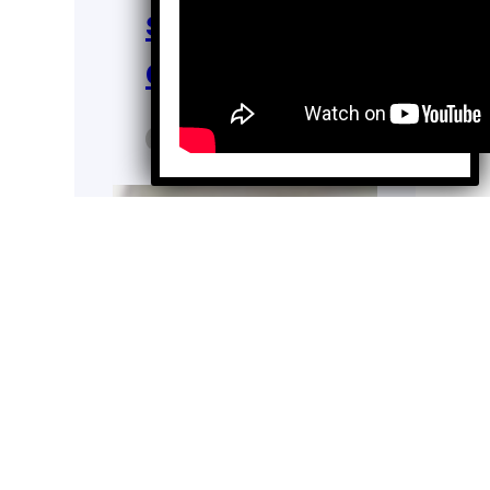
s y un
concepto
Enrique Flores
Feb 4,
Juárez
2026