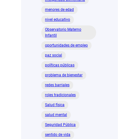
menores de edad
nivel educativo
Observatorio Materno
Infantil
oportunidades de empleo
paz social
políticas públicas
problema de bienestar
redes barriales
roles tradicionales
Salud física
salud mental
Seguridad Pública
sentido de vida