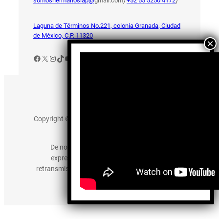
/
/
somoshermanosiap@
gmail.com
+52 55 5250 4172
Laguna de Términos No.221, colonia Granada, Ciudad
de México, C.P. 11320
Facebook
X
Instagram
TikTok
YouTube
Aviso de Privacidad
Copyright © 2025 somos-hermanos.mx. Todos los
derechos reservados.
De no existir previa autorización, queda
expresamente prohibida la publicación,
retransmisión, edición y cualquier otro uso de los
contenidos.