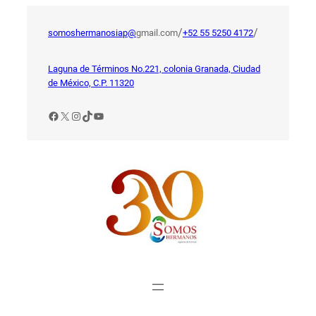
Saltar
al
/
/
somoshermanosiap@
gmail.com
+52 55 5250 4172
contenido
Laguna de Términos No.221, colonia Granada, Ciudad
de México, C.P. 11320
Facebook
X
Instagram
TikTok
YouTube