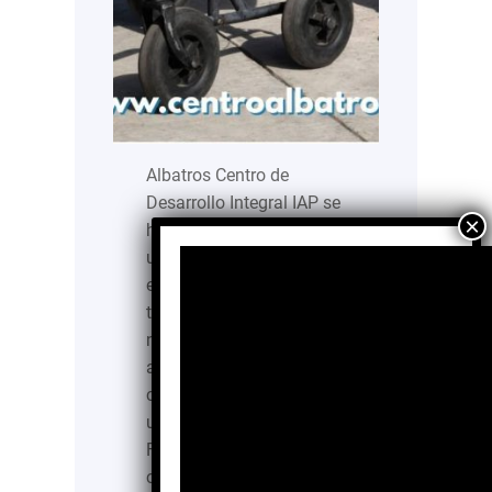
Albatros Centro de
Desarrollo Integral IAP se
ha consolidado como
una institución pionera
en México, dedicada a
transformar la vida de
niños, adolescentes y
adultos que enfrentan
condiciones derivadas de
una lesión cerebral.
Fundado en 2006, este
centro sin fines de lucro