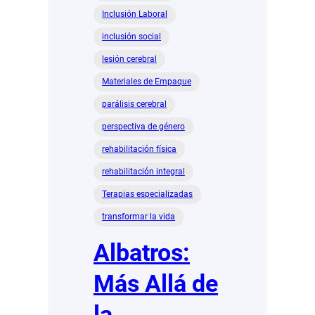
Inclusión Laboral
inclusión social
lesión cerebral
Materiales de Empaque
parálisis cerebral
perspectiva de género
rehabilitación física
rehabilitación integral
Terapias especializadas
transformar la vida
Albatros:
Más Allá de
la