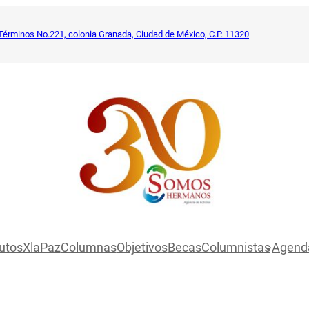
Términos No.221, colonia Granada, Ciudad de México, C.P. 11320
utosXlaPaz
Columnas
Objetivos
Becas
Columnistas
Agend