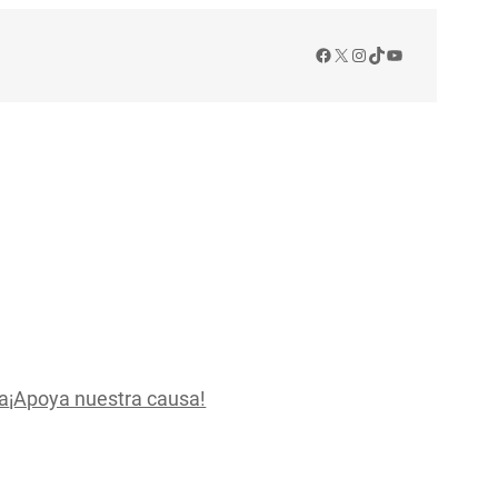
Facebook
X
Instagram
TikTok
YouTube
a
¡Apoya nuestra causa!