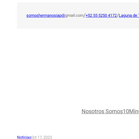
Saltar
al
/
/
somoshermanosiap@
gmail.com
+52 55 5250 4172
Laguna de 
contenido
Nosotros Somos
10Min
Noticias
Oct 17, 2025