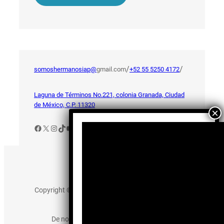
/
/
somoshermanosiap@
gmail.com
+52 55 5250 4172
Laguna de Términos No.221, colonia Granada, Ciudad
de México, C.P. 11320
Facebook
X
Instagram
TikTok
YouTube
Aviso de Privacidad
Copyright © 2025 somos-hermanos.mx. Todos los
derechos reservados.
De no existir previa autorización, queda