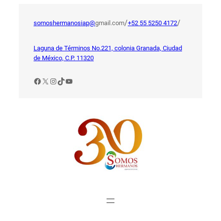
Saltar
al
/
/
somoshermanosiap@
gmail.com
+52 55 5250 4172
contenido
Laguna de Términos No.221, colonia Granada, Ciudad
de México, C.P. 11320
Facebook
X
Instagram
TikTok
YouTube