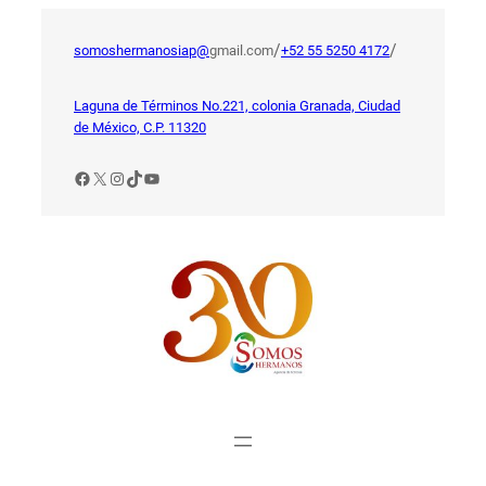
Saltar
al
/
/
somoshermanosiap@
gmail.com
+52 55 5250 4172
contenido
Laguna de Términos No.221, colonia Granada, Ciudad
de México, C.P. 11320
Facebook
X
Instagram
TikTok
YouTube