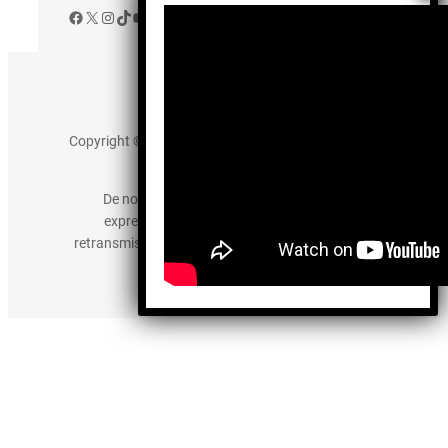
Facebook
X
Instagram
TikTok
YouTube
Aviso de Privacidad
Copyright © 2025 somos-hermanos.mx. Todos los
derechos reservados.
De no existir previa autorización, queda
expresamente prohibida la publicación,
retransmisión, edición y cualquier otro uso de los
contenidos.