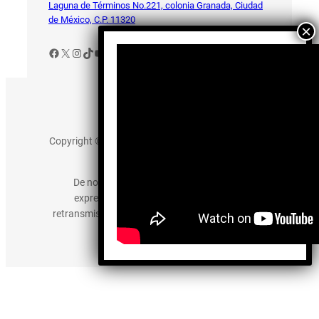
Laguna de Términos No.221, colonia Granada, Ciudad
de México, C.P. 11320
Facebook
X
Instagram
TikTok
YouTube
Aviso de Privacidad
Copyright © 2025 somos-hermanos.mx. Todos los
derechos reservados.
De no existir previa autorización, queda
expresamente prohibida la publicación,
retransmisión, edición y cualquier otro uso de los
contenidos.