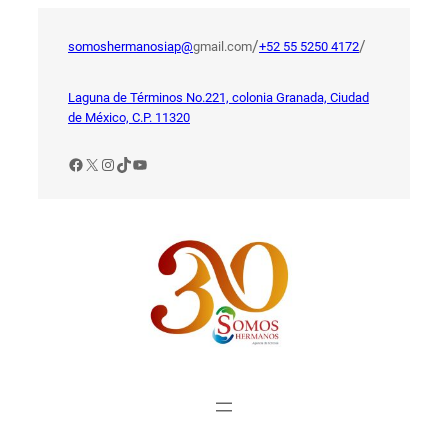
Saltar
al
/
/
somoshermanosiap@
gmail.com
+52 55 5250 4172
contenido
Laguna de Términos No.221, colonia Granada, Ciudad
de México, C.P. 11320
Facebook
X
Instagram
TikTok
YouTube