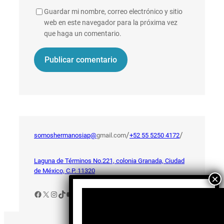
Guardar mi nombre, correo electrónico y sitio
web en este navegador para la próxima vez
que haga un comentario.
/
/
somoshermanosiap@
gmail.com
+52 55 5250 4172
Laguna de Términos No.221, colonia Granada, Ciudad
de México, C.P. 11320
Facebook
X
Instagram
TikTok
YouTube