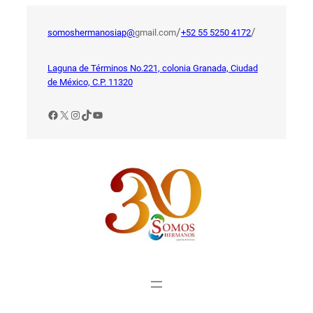
Saltar
al
/
/
somoshermanosiap@
gmail.com
+52 55 5250 4172
contenido
Laguna de Términos No.221, colonia Granada, Ciudad
de México, C.P. 11320
Facebook
X
Instagram
TikTok
YouTube