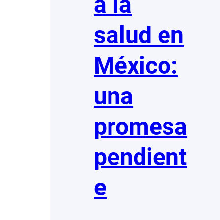
a la
salud en
México:
una
promesa
pendient
e