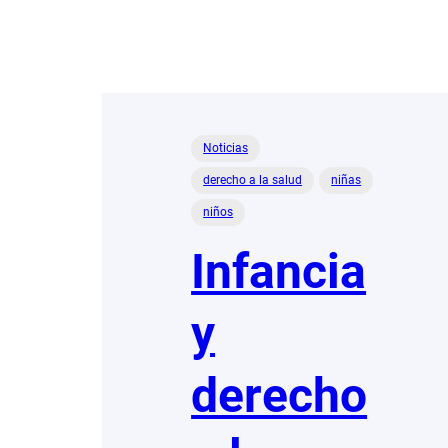
Noticias
derecho a la salud
niñas
niños
Infancia
y
derecho