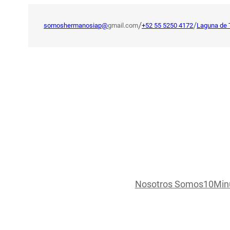
Saltar
al
/
/
somoshermanosiap@
gmail.com
+52 55 5250 4172
Laguna de 
contenido
Nosotros Somos
10Min