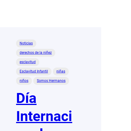
Noticias
derechos de la niñez
esclavitud
Esclavitud Infantil
niñas
niños
Somos Hermanos
Día
Internaci