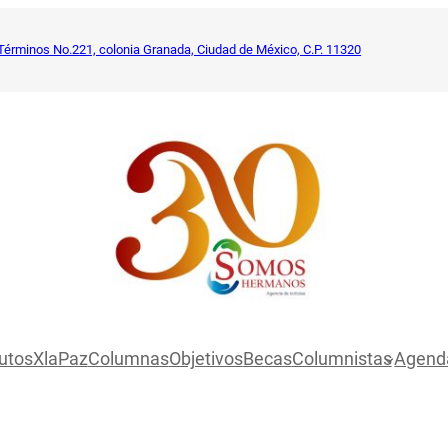
Términos No.221, colonia Granada, Ciudad de México, C.P. 11320
utosXlaPaz
Columnas
Objetivos
Becas
Columnistas
Agend