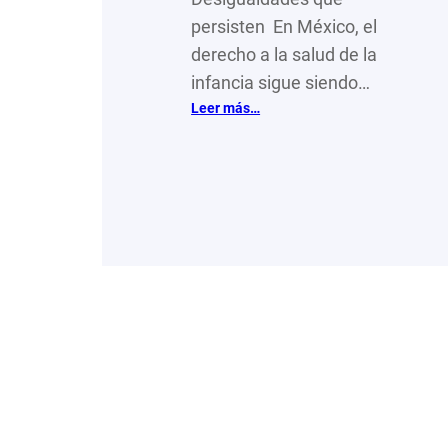
persisten En México, el
derecho a la salud de la
infancia sigue siendo…
:
Leer más…
Infancia
y
derecho
a
la
salud
en
México:
una
promesa
pendiente