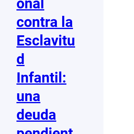
onal
contra la
Esclavitu
d
Infantil:
una
deuda
pendient