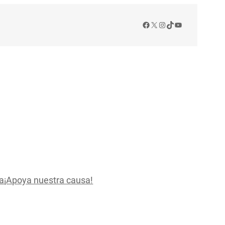
Facebook
X
Instagram
TikTok
YouTube
a
¡Apoya nuestra causa!