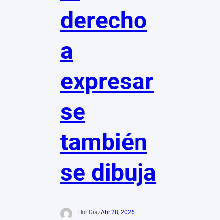
derecho
a
expresar
se
también
se dibuja
Flor Díaz
Abr 28, 2026