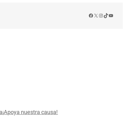
Facebook
X
Instagram
TikTok
YouTube
a
¡Apoya nuestra causa!