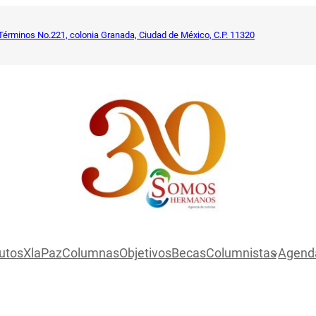
Términos No.221, colonia Granada, Ciudad de México, C.P. 11320
utosXlaPaz
Columnas
Objetivos
Becas
Columnistas
Agend