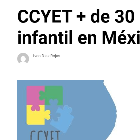
CCYET + de 30 
infantil en Méx
Ivon Díaz Rojas