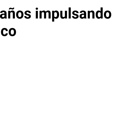
años impulsando e
ico