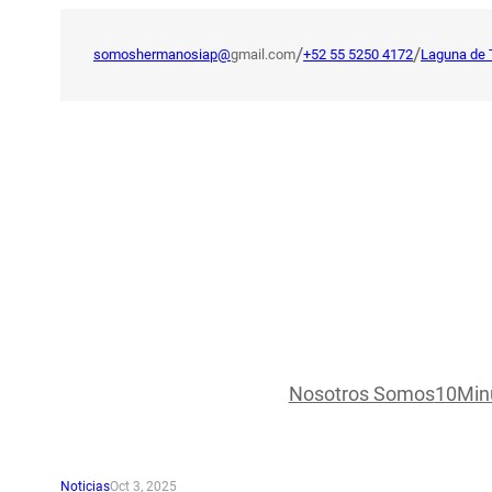
Saltar
al
/
/
somoshermanosiap@
gmail.com
+52 55 5250 4172
Laguna de 
contenido
Nosotros Somos
10Min
Noticias
Oct 3, 2025