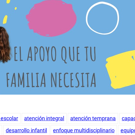
escolar
atención integral
atención temprana
capac
desarrollo infantil
enfoque multidisciplinario
equipo