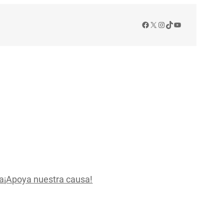
Facebook
X
Instagram
TikTok
YouTube
a
¡Apoya nuestra causa!