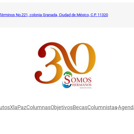
Términos No.221, colonia Granada, Ciudad de México, C.P. 11320
utosXlaPaz
Columnas
Objetivos
Becas
Columnistas
Agend