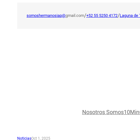
Saltar
al
/
/
somoshermanosiap@
gmail.com
+52 55 5250 4172
Laguna de 
contenido
Nosotros Somos
10Min
Noticias
Oct 1, 2025