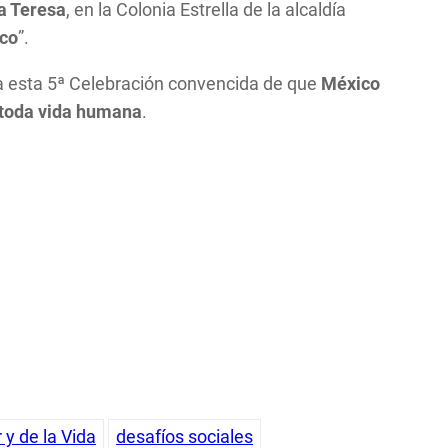
a Teresa
, en la Colonia Estrella de la alcaldía
ico
”.
a esta 5ª Celebración convencida de que
México
e toda vida humana
.
 y de la Vida
desafíos sociales