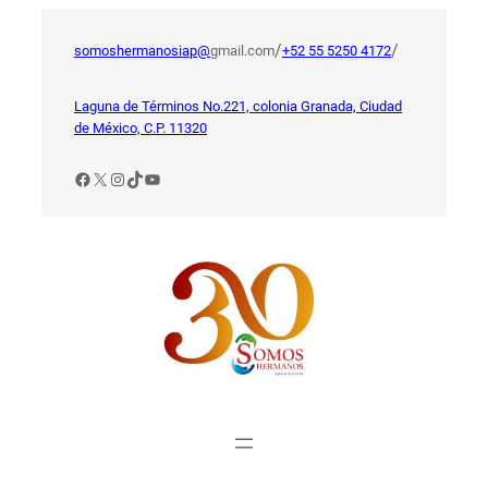
Saltar
al
/
/
somoshermanosiap@
gmail.com
+52 55 5250 4172
contenido
Laguna de Términos No.221, colonia Granada, Ciudad
de México, C.P. 11320
Facebook
X
Instagram
TikTok
YouTube