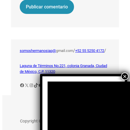
/
/
somoshermanosiap@
gmail.com
+52 55 5250 4172
Laguna de Términos No.221, colonia Granada, Ciudad
de México, C.P. 11320
Facebook
X
Instagram
TikTok
YouTube
Aviso de Privacidad
Copyright © 2025 somos-hermanos.mx. Todos los
derechos reservados.