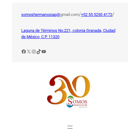
Saltar
al
/
/
somoshermanosiap@
gmail.com
+52 55 5250 4172
contenido
Laguna de Términos No.221, colonia Granada, Ciudad
de México, C.P. 11320
Facebook
X
Instagram
TikTok
YouTube