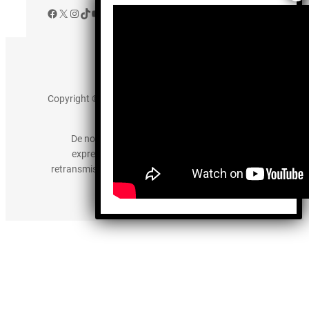
Facebook
X
Instagram
TikTok
YouTube
Aviso de Privacidad
Copyright © 2025 somos-hermanos.mx. Todos los
derechos reservados.
De no existir previa autorización, queda
expresamente prohibida la publicación,
retransmisión, edición y cualquier otro uso de los
contenidos.