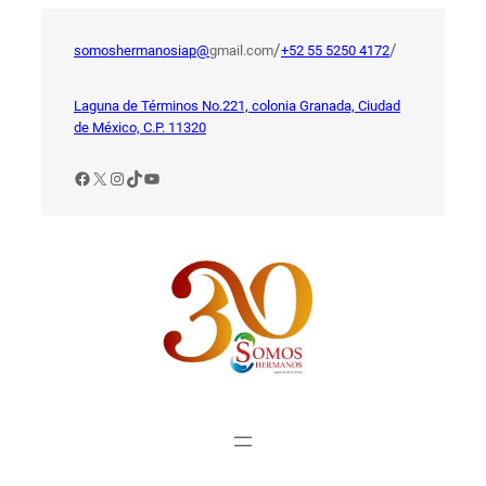
Saltar
al
/
/
somoshermanosiap@
gmail.com
+52 55 5250 4172
contenido
Laguna de Términos No.221, colonia Granada, Ciudad
de México, C.P. 11320
Facebook
X
Instagram
TikTok
YouTube