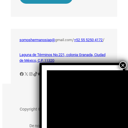
/
/
somoshermanosiap@
gmail.com
+52 55 5250 4172
Laguna de Términos No.221, colonia Granada, Ciudad
de México, C.P. 11320
Facebook
X
Instagram
TikTok
YouTube
Aviso de Privacidad
Copyright © 2025 somos-hermanos.mx. Todos los
derechos reservados.
De no existir previa autorización, queda