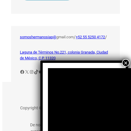
/
/
somoshermanosiap@
gmail.com
+52 55 5250 4172
Laguna de Términos No.221, colonia Granada, Ciudad
de México, C.P. 11320
Facebook
X
Instagram
TikTok
YouTube
Aviso de Privacidad
Copyright © 2025 somos-hermanos.mx. Todos los
derechos reservados.
De no existir previa autorización, queda