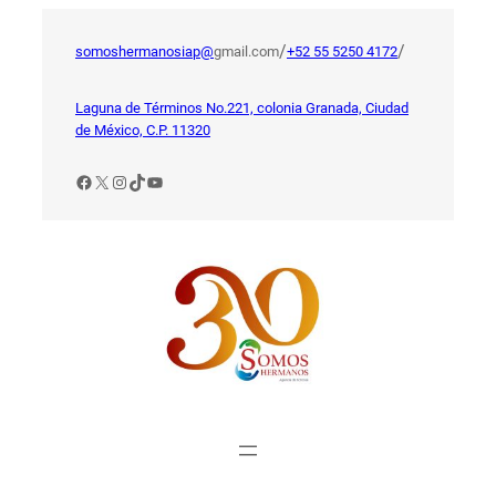
Saltar
al
/
/
somoshermanosiap@
gmail.com
+52 55 5250 4172
contenido
Laguna de Términos No.221, colonia Granada, Ciudad
de México, C.P. 11320
Facebook
X
Instagram
TikTok
YouTube