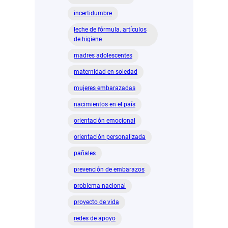
incertidumbre
leche de fórmula. artículos
de higiene
madres adolescentes
maternidad en soledad
mujeres embarazadas
nacimientos en el país
orientación emocional
orientación personalizada
pañales
prevención de embarazos
problema nacional
proyecto de vida
redes de apoyo