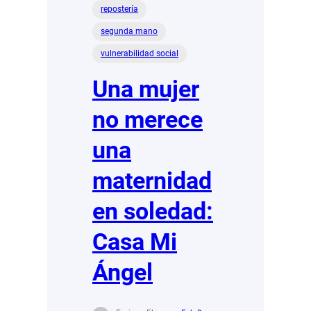
repostería
segunda mano
vulnerabilidad social
Una mujer
no merece
una
maternidad
en soledad:
Casa Mi
Ángel