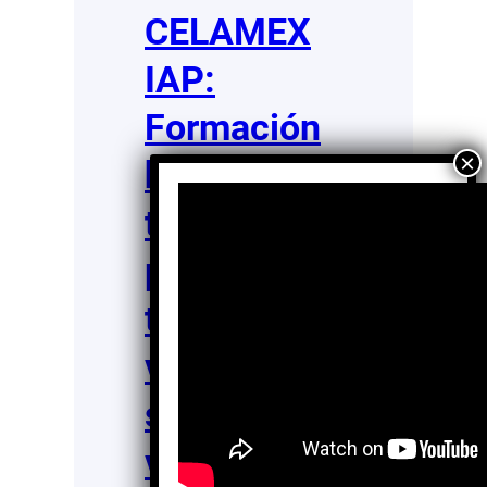
CELAMEX
IAP:
Formación
humana y
tecnológica
para
transformar
vidas en
situación
vulnerable