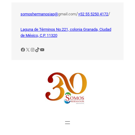
Saltar
al
/
/
somoshermanosiap@
gmail.com
+52 55 5250 4172
contenido
Laguna de Términos No.221, colonia Granada, Ciudad
de México, C.P. 11320
Facebook
X
Instagram
TikTok
YouTube