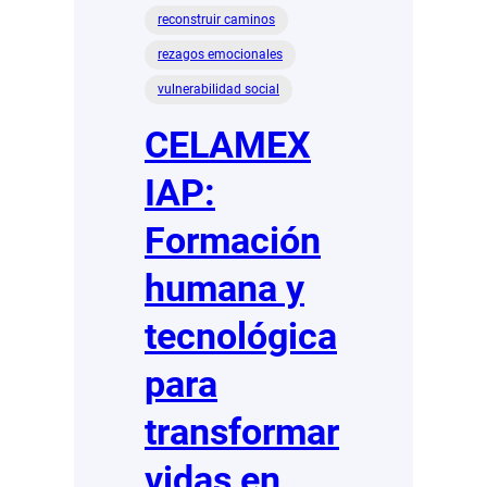
reconstruir caminos
rezagos emocionales
vulnerabilidad social
CELAMEX
IAP:
Formación
humana y
tecnológica
para
transformar
vidas en