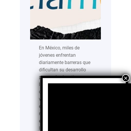
En México, miles de
jóvenes enfrentan
diariamente barreras que
dificultan su desarrollo
personal, educativo y
laboral. La falta de
oportunidades, la
vulnerabilidad social y
económica, así como los
rezagos emocionales y
educativos, continúan
limitando su capacidad