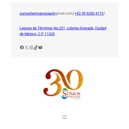
Saltar
al
/
/
somoshermanosiap@
gmail.com
+52 55 5250 4172
contenido
Laguna de Términos No.221, colonia Granada, Ciudad
de México, C.P. 11320
Facebook
X
Instagram
TikTok
YouTube