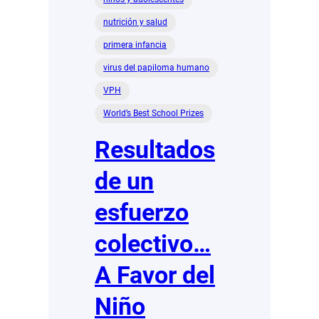
nutrición y salud
primera infancia
virus del papiloma humano
VPH
World’s Best School Prizes
Resultados
de un
esfuerzo
colectivo…
A Favor del
Niño