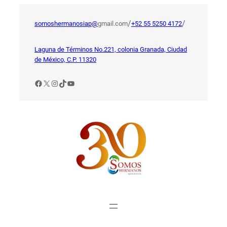
Saltar
al
/
/
somoshermanosiap@
gmail.com
+52 55 5250 4172
contenido
Laguna de Términos No.221, colonia Granada, Ciudad
de México, C.P. 11320
Facebook
X
Instagram
TikTok
YouTube