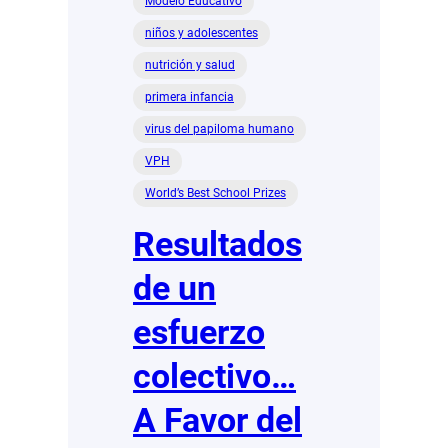
Modelo Educativo
niños y adolescentes
nutrición y salud
primera infancia
virus del papiloma humano
VPH
World’s Best School Prizes
Resultados
de un
esfuerzo
colectivo…
A Favor del