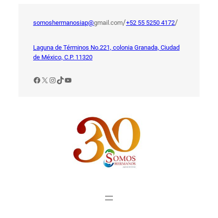
Saltar
al
/
/
somoshermanosiap@
gmail.com
+52 55 5250 4172
contenido
Laguna de Términos No.221, colonia Granada, Ciudad
de México, C.P. 11320
Facebook
X
Instagram
TikTok
YouTube