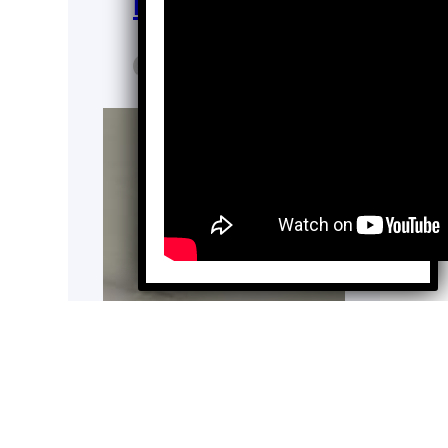
mortal
Aarón Gómez
Ago 28,
López
2025