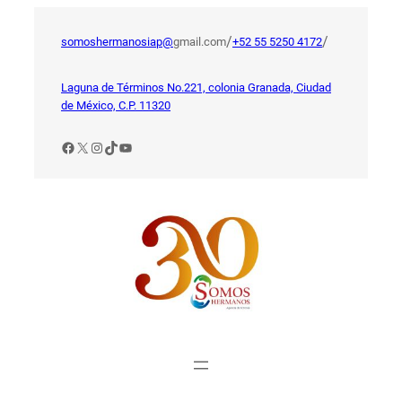
Saltar
al
/
/
somoshermanosiap@
gmail.com
+52 55 5250 4172
contenido
Laguna de Términos No.221, colonia Granada, Ciudad
de México, C.P. 11320
Facebook
X
Instagram
TikTok
YouTube