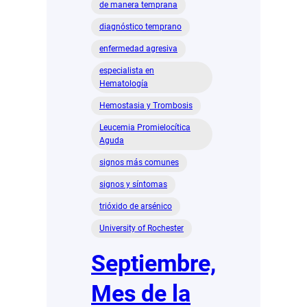
de manera temprana
diagnóstico temprano
enfermedad agresiva
especialista en
Hematología
Hemostasia y Trombosis
Leucemia Promielocítica
Aguda
signos más comunes
signos y síntomas
trióxido de arsénico
University of Rochester
Septiembre,
Mes de la