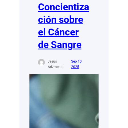
Concientiza
ción sobre
el Cáncer
de Sangre
Jesús
Sep 10,
Arizmendi
2025