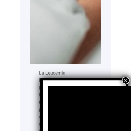
La Leucemia
Promielocítica Aguda
(LPA), es altamente
tratable si se detecta a
tiempo, la cual se
presenta en personas
cerca de la quinta década
de vida con una