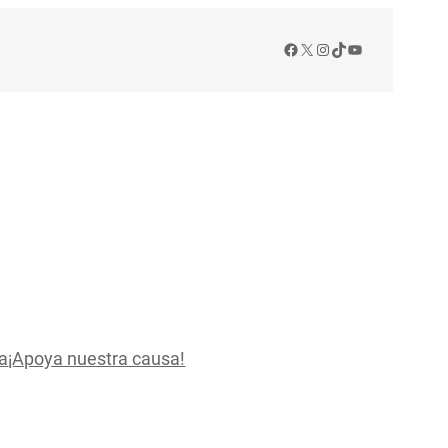
Facebook
X
Instagram
TikTok
YouTube
a
¡Apoya nuestra causa!