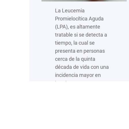
La Leucemia
Promielocítica Aguda
(LPA), es altamente
tratable si se detecta a
tiempo, la cual se
presenta en personas
cerca de la quinta
década de vida con una
incidencia mayor en
hombres que en
mujeres. Al respecto, el
doctor Luis Meillón,
médico especialista en
Hematología, detalló que
la LPA es un tipo de