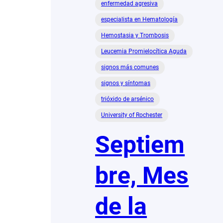
enfermedad agresiva
especialista en Hematología
Hemostasia y Trombosis
Leucemia Promielocítica Aguda
signos más comunes
signos y síntomas
trióxido de arsénico
University of Rochester
Septiem
bre, Mes
de la