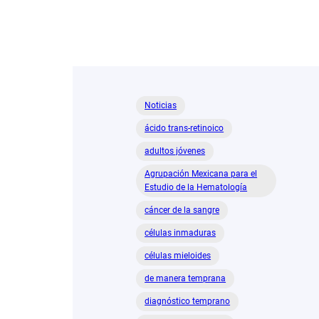
Noticias
ácido trans-retinoico
adultos jóvenes
Agrupación Mexicana para el
Estudio de la Hematología
cáncer de la sangre
células inmaduras
células mieloides
de manera temprana
diagnóstico temprano