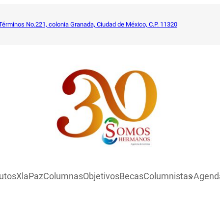
Términos No.221, colonia Granada, Ciudad de México, C.P. 11320
utosXlaPaz
Columnas
Objetivos
Becas
Columnistas
Agend