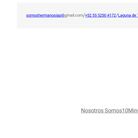
Saltar
al
/
/
somoshermanosiap@
gmail.com
+52 55 5250 4172
Laguna de 
contenido
Nosotros Somos
10Min