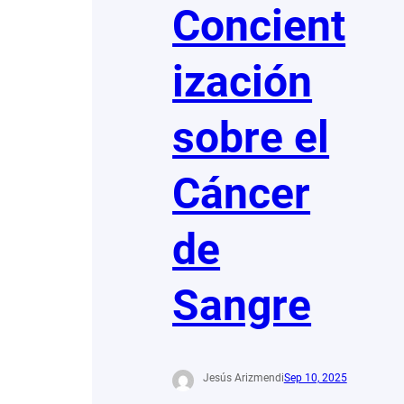
Concient
ización
sobre el
Cáncer
de
Sangre
Jesús Arizmendi
Sep 10, 2025