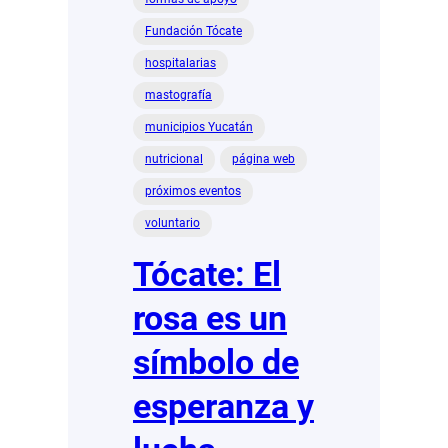
Fundación Tócate
hospitalarias
mastografía
municipios Yucatán
nutricional
página web
próximos eventos
voluntario
Tócate: El
rosa es un
símbolo de
esperanza y