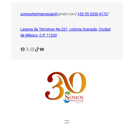
Saltar
al
/
/
somoshermanosiap@
gmail.com
+52 55 5250 4172
contenido
Laguna de Términos No.221, colonia Granada, Ciudad
de México, C.P. 11320
Facebook
X
Instagram
TikTok
YouTube