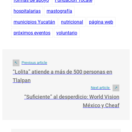
formas de apoyo
Fundación Tócate
hospitalarias
mastografía
municipios Yucatán
nutricional
página web
próximos eventos
voluntario
Previous article
“Lolita” atiende a más de 500 personas en
Tlalpan
Next article
“Suficiente” al desperdicio: World Vision
México y Cheaf