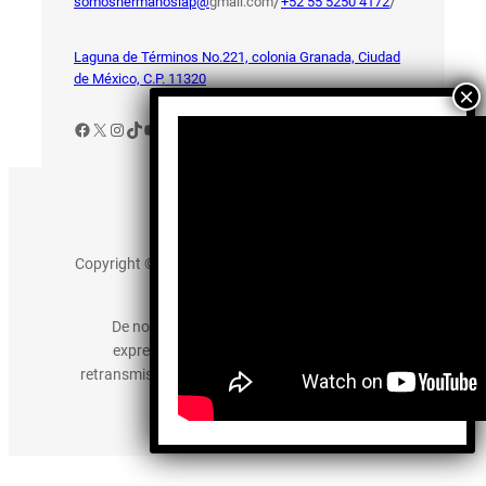
/
/
somoshermanosiap@
gmail.com
+52 55 5250 4172
Laguna de Términos No.221, colonia Granada, Ciudad
de México, C.P. 11320
Facebook
X
Instagram
TikTok
YouTube
Aviso de Privacidad
Copyright © 2025 somos-hermanos.mx. Todos los
derechos reservados.
De no existir previa autorización, queda
expresamente prohibida la publicación,
retransmisión, edición y cualquier otro uso de los
contenidos.