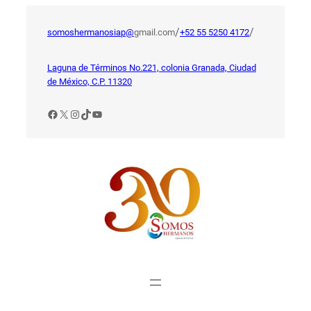
Saltar
al
/
/
somoshermanosiap@
gmail.com
+52 55 5250 4172
contenido
Laguna de Términos No.221, colonia Granada, Ciudad
de México, C.P. 11320
Facebook
X
Instagram
TikTok
YouTube