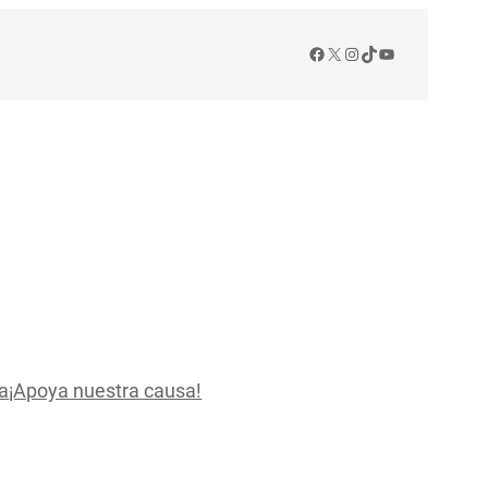
Facebook
X
Instagram
TikTok
YouTube
a
¡Apoya nuestra causa!