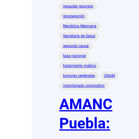
recaudar recursos
recuperación
República Mexicana
Secretaría de Salud
segunda causa
tasa nacional
tratamiento médico
tumores cerebrales
UNAM
voluntariado corporativo
AMANC
Puebla: