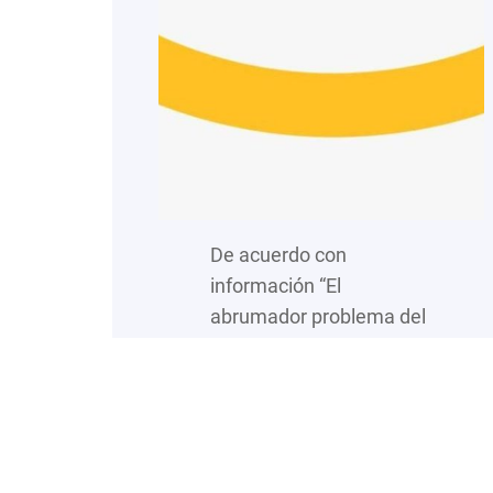
De acuerdo con
información “El
abrumador problema del
cáncer infantil en
México” publicado por
Acta Pediátrica de
México en 2024, el
cáncer es la segunda