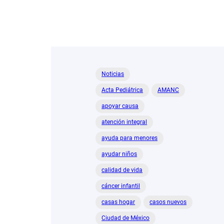
Noticias
Acta Pediátrica
AMANC
apoyar causa
atención integral
ayuda para menores
ayudar niños
calidad de vida
cáncer infantil
casas hogar
casos nuevos
Ciudad de México