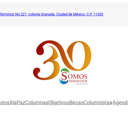
Términos No.221, colonia Granada, Ciudad de México, C.P. 11320
utosXlaPaz
Columnas
Objetivos
Becas
Columnistas
Agend