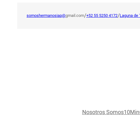
Saltar
al
/
/
somoshermanosiap@
gmail.com
+52 55 5250 4172
Laguna de 
contenido
Nosotros Somos
10Min