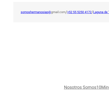
Saltar
al
/
/
somoshermanosiap@
gmail.com
+52 55 5250 4172
Laguna de 
contenido
Nosotros Somos
10Min