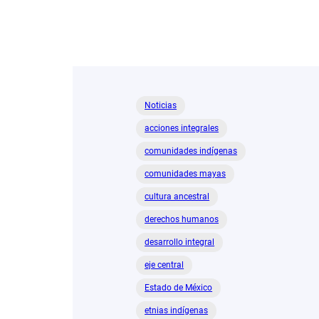
Noticias
acciones integrales
comunidades indígenas
comunidades mayas
cultura ancestral
derechos humanos
desarrollo integral
eje central
Estado de México
etnias indígenas