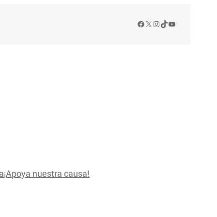
Facebook
X
Instagram
TikTok
YouTube
a
¡Apoya nuestra causa!