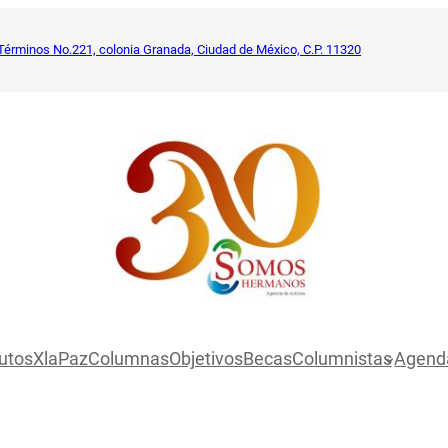
Términos No.221, colonia Granada, Ciudad de México, C.P. 11320
utosXlaPaz
Columnas
Objetivos
Becas
Columnistas
Agend