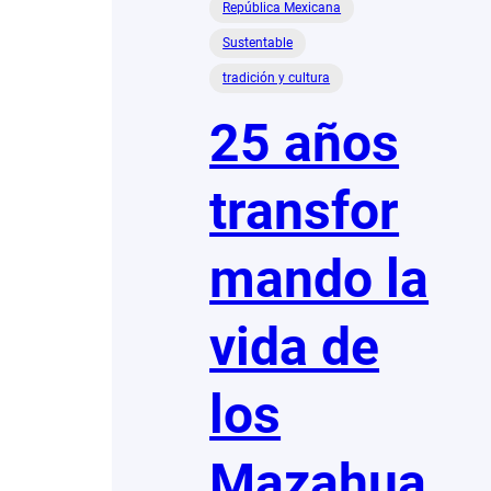
República Mexicana
Sustentable
tradición y cultura
25 años
transfor
mando la
vida de
los
Mazahua