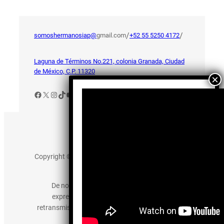
/
/
somoshermanosiap@
gmail.com
+52 55 5250 4172
Laguna de Términos No.221, colonia Granada, Ciudad
de México, C.P. 11320
Facebook
X
Instagram
TikTok
YouTube
Aviso de Privacidad
Copyright © 2025 somos-hermanos.mx. Todos los
derechos reservados.
De no existir previa autorización, queda
expresamente prohibida la publicación,
retransmisión, edición y cualquier otro uso de los
contenidos.