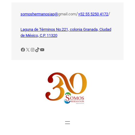
Saltar
al
/
/
somoshermanosiap@
gmail.com
+52 55 5250 4172
contenido
Laguna de Términos No.221, colonia Granada, Ciudad
de México, C.P. 11320
Facebook
X
Instagram
TikTok
YouTube