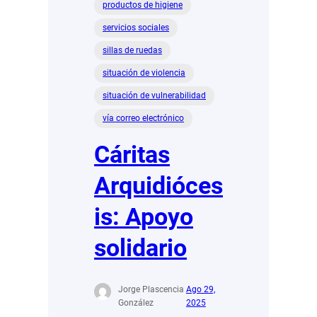
productos de higiene
servicios sociales
sillas de ruedas
situación de violencia
situación de vulnerabilidad
vía correo electrónico
Cáritas
Arquidióces
is: Apoyo
solidario
Jorge Plascencia
Ago 29,
González
2025