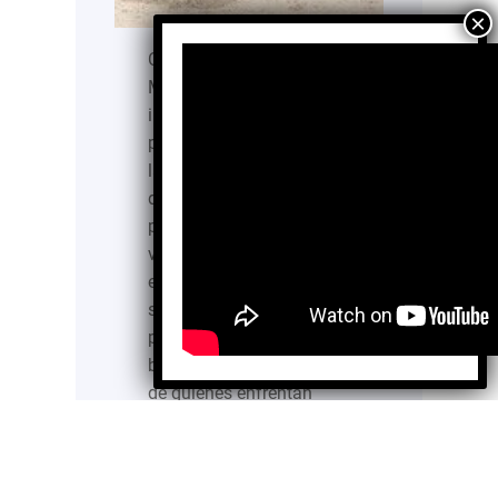
Cáritas Arquidiócesis de
México IAP, es una
institución de asistencia
privada con presencia en
la Ciudad de México,
dedicada a atender a
personas en situación de
vulnerabilidad y
exclusión social. Su labor
se basa en ofrecer ayuda
profesional y de calidad,
buscando mejorar la vida
de quienes enfrentan
condiciones adversas y
promoviendo su inclusión
en…