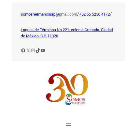
Saltar
al
/
/
somoshermanosiap@
gmail.com
+52 55 5250 4172
contenido
Laguna de Términos No.221, colonia Granada, Ciudad
de México, C.P. 11320
Facebook
X
Instagram
TikTok
YouTube