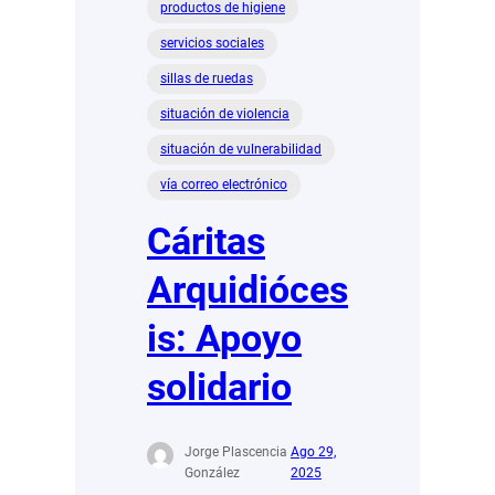
productos de higiene
servicios sociales
sillas de ruedas
situación de violencia
situación de vulnerabilidad
vía correo electrónico
Cáritas
Arquidióces
is: Apoyo
solidario
Jorge Plascencia
Ago 29,
González
2025