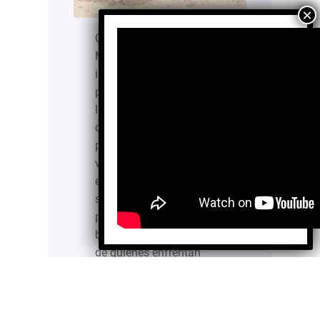
Cáritas Arquidiócesis de
México IAP, es una
institución de asistencia
privada con presencia en
la Ciudad de México,
dedicada a atender a
personas en situación de
vulnerabilidad y
exclusión social. Su labor
se basa en ofrecer ayuda
profesional y de calidad,
buscando mejorar la vida
de quienes enfrentan
condiciones adversas y
promoviendo su inclusión
en…