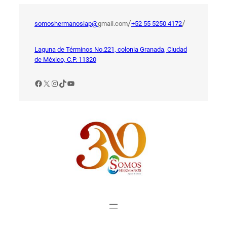
Saltar
al
/
/
somoshermanosiap@
gmail.com
+52 55 5250 4172
contenido
Laguna de Términos No.221, colonia Granada, Ciudad
de México, C.P. 11320
Facebook
X
Instagram
TikTok
YouTube