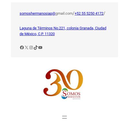
Saltar
al
/
/
somoshermanosiap@
gmail.com
+52 55 5250 4172
contenido
Laguna de Términos No.221, colonia Granada, Ciudad
de México, C.P. 11320
Facebook
X
Instagram
TikTok
YouTube