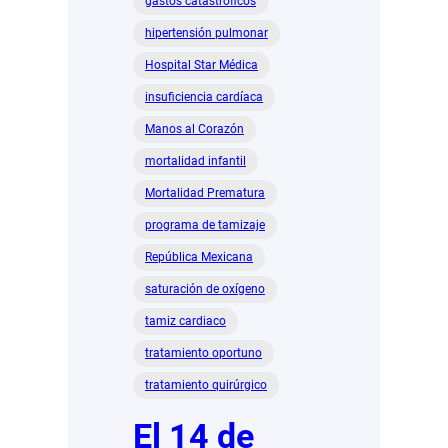
gastos catastróficos
hipertensión pulmonar
Hospital Star Médica
insuficiencia cardíaca
Manos al Corazón
mortalidad infantil
Mortalidad Prematura
programa de tamizaje
República Mexicana
saturación de oxígeno
tamiz cardiaco
tratamiento oportuno
tratamiento quirúrgico
El 14 de