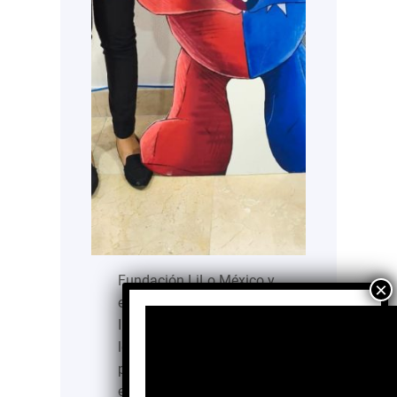
Fundación LiLo México y
el Hospital Star Médica
Infantil Privado (HIP),
lograron la atención del
paciente número 100 con
el programa “Manos al