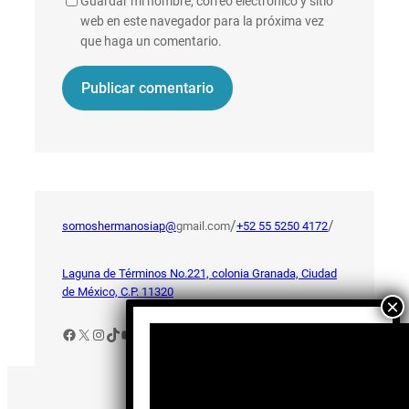
Guardar mi nombre, correo electrónico y sitio
web en este navegador para la próxima vez
que haga un comentario.
/
/
somoshermanosiap@
gmail.com
+52 55 5250 4172
Laguna de Términos No.221, colonia Granada, Ciudad
de México, C.P. 11320
Facebook
X
Instagram
TikTok
YouTube