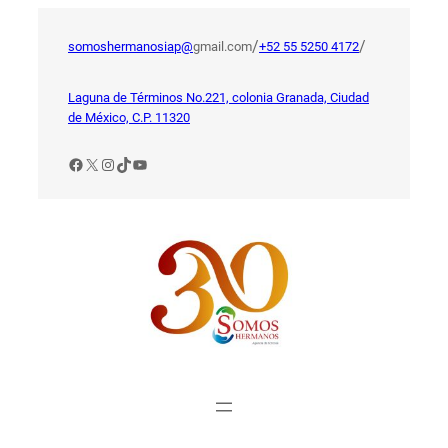
Saltar
al
/
/
somoshermanosiap@
gmail.com
+52 55 5250 4172
contenido
Laguna de Términos No.221, colonia Granada, Ciudad
de México, C.P. 11320
Facebook
X
Instagram
TikTok
YouTube