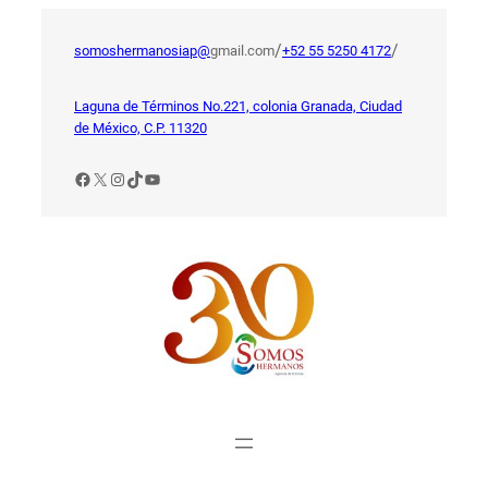
Saltar
al
/
/
somoshermanosiap@
gmail.com
+52 55 5250 4172
contenido
Laguna de Términos No.221, colonia Granada, Ciudad
de México, C.P. 11320
Facebook
X
Instagram
TikTok
YouTube