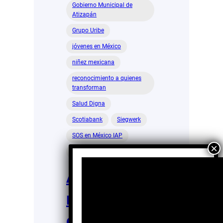
Gobierno Municipal de
Atizapán
Grupo Uribe
jóvenes en México
niñez mexicana
reconocimiento a quienes
transforman
Salud Digna
Scotiabank
Siegwerk
SOS en México IAP
trayectorias de vida
Aldeas SOS
reconoce
con un