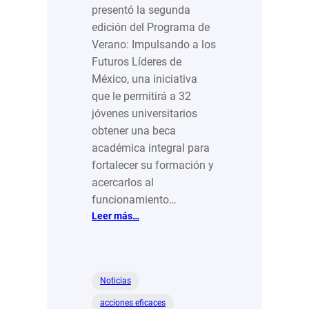
presentó la segunda
edición del Programa de
Verano: Impulsando a los
Futuros Líderes de
México, una iniciativa
que le permitirá a 32
jóvenes universitarios
obtener una beca
académica integral para
fortalecer su formación y
acercarlos al
funcionamiento…
:
Leer más…
Uno
a
Uno
y
Noticias
Fundación
acciones eficaces
Coppel