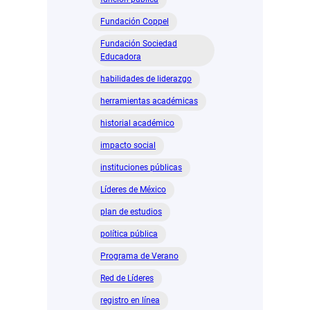
Fundación Coppel
Fundación Sociedad
Educadora
habilidades de liderazgo
herramientas académicas
historial académico
impacto social
instituciones públicas
Líderes de México
plan de estudios
política pública
Programa de Verano
Red de Líderes
registro en línea