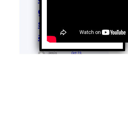
galardón a
sus aliados
altruistas
Jesús
Oct 23,
Arizmendi
2025