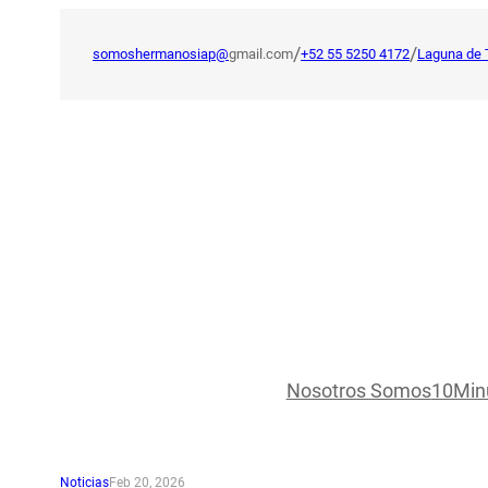
Saltar
al
/
/
somoshermanosiap@
gmail.com
+52 55 5250 4172
Laguna de 
contenido
Nosotros Somos
10Min
Noticias
Feb 20, 2026