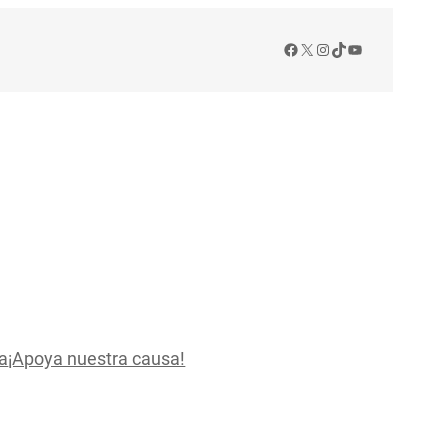
Facebook
X
Instagram
TikTok
YouTube
a
¡Apoya nuestra causa!