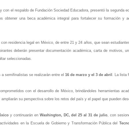
y con el respaldo de Fundación Sociedad Educadora, presentó la segunda ed
ios obtener una beca académica integral para fortalecer su formación y a
 con residencia legal en México, de entre 21 y 24 años, que sean estudiantes
pirantes deberán presentar documentación académica, carta de motivos, un p
ltar seleccionadas.
 a semifinalistas se realizarán entre el
16 de marzo y el 3 de abril
. La lista
mprometidos con el desarrollo de México, brindándoles herramientas acadé
es ampliarán su perspectiva sobre los retos del país y el papel que pueden de
éxico
y continuarán en
Washington, DC, del 25 al 31 de julio
, con sesion
a actividades en la Escuela de Gobierno y Transformación Pública del
Tecno