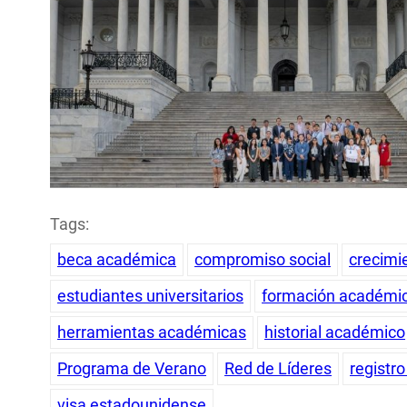
Tags:
beca académica
compromiso social
crecimi
estudiantes universitarios
formación académi
herramientas académicas
historial académico
Programa de Verano
Red de Líderes
registro
visa estadounidense