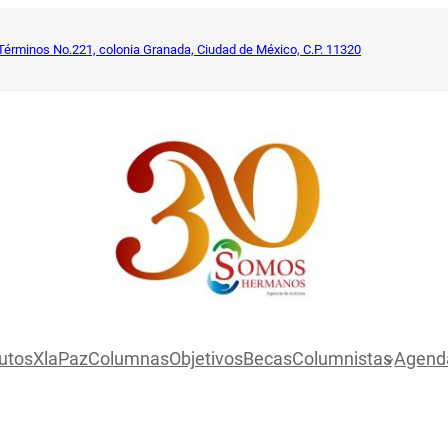
Términos No.221, colonia Granada, Ciudad de México, C.P. 11320
utosXlaPaz
Columnas
Objetivos
Becas
Columnistas
Agend