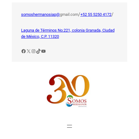
Saltar
al
/
/
somoshermanosiap@
gmail.com
+52 55 5250 4172
contenido
Laguna de Términos No.221, colonia Granada, Ciudad
de México, C.P. 11320
Facebook
X
Instagram
TikTok
YouTube