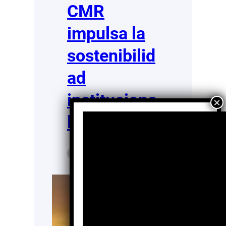
CMR
impulsa la
sostenibilid
ad
instituciona
l
Jesús
Nov 6,
Arizmendi
2025