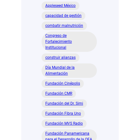
inclusión
Appleseed México
con
funciones
capacidad de gestión
relajadas
combatir malnutrición
Congreso de
Fortalecimiento
Institucional
construir alianzas
Día Mundial de la
Alimentación
Fundación Cinépolis
Fundación CMR
Fundación del Dr. Simi
Fundación Fibra Uno
Fundación MVS Radio
Fundación Panamericana
para el Desarrollo de la OEA