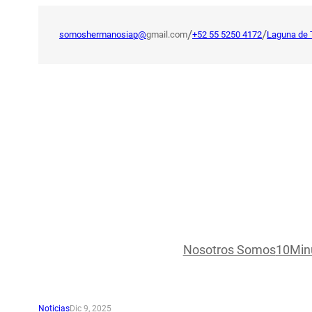
Saltar
al
/
/
somoshermanosiap@
gmail.com
+52 55 5250 4172
Laguna de 
contenido
Nosotros Somos
10Min
Noticias
Dic 9, 2025