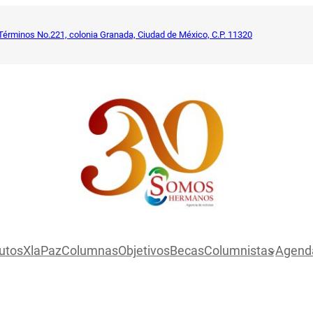
Términos No.221, colonia Granada, Ciudad de México, C.P. 11320
utosXlaPaz
Columnas
Objetivos
Becas
Columnistas
Agend