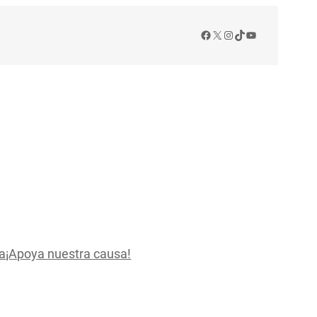
Facebook
X
Instagram
TikTok
YouTube
a
¡Apoya nuestra causa!