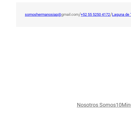
Saltar
al
/
/
somoshermanosiap@
gmail.com
+52 55 5250 4172
Laguna de 
contenido
Nosotros Somos
10Min