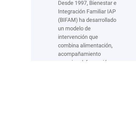
Desde 1997, Bienestar e
Integración Familiar IAP
(BIFAM) ha desarrollado
un modelo de
intervención que
combina alimentación,
acompañamiento
emocional, formación en
valores y capacitación
directa para fortalecer el
tejido familiar en
comunidades con altos
niveles de vulnerabilidad
en la Ciudad de México.
Lo que comenzó como
un proyecto de apoyo