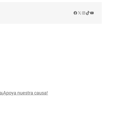
Facebook
X
Instagram
TikTok
YouTube
a
¡Apoya nuestra causa!