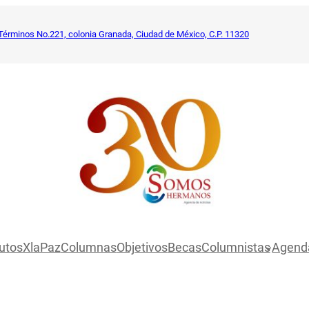
Términos No.221, colonia Granada, Ciudad de México, C.P. 11320
utosXlaPaz
Columnas
Objetivos
Becas
Columnistas
Agend