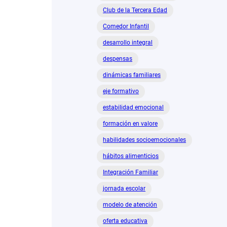
Club de la Tercera Edad
Comedor Infantil
desarrollo integral
despensas
dinámicas familiares
eje formativo
estabilidad emocional
formación en valore
habilidades socioemocionales
hábitos alimenticios
Integración Familiar
jornada escolar
modelo de atención
oferta educativa