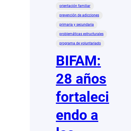
orientación familiar
prevención de adicciones
primaria y secundaria
problemáticas estructurales
programa de voluntariado
BIFAM:
28 años
fortaleci
endo a