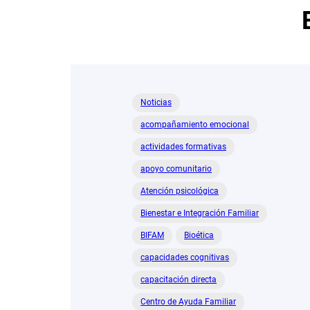
Noticias
acompañamiento emocional
actividades formativas
apoyo comunitario
Atención psicológica
Bienestar e Integración Familiar
BIFAM
Bioética
capacidades cognitivas
capacitación directa
Centro de Ayuda Familiar