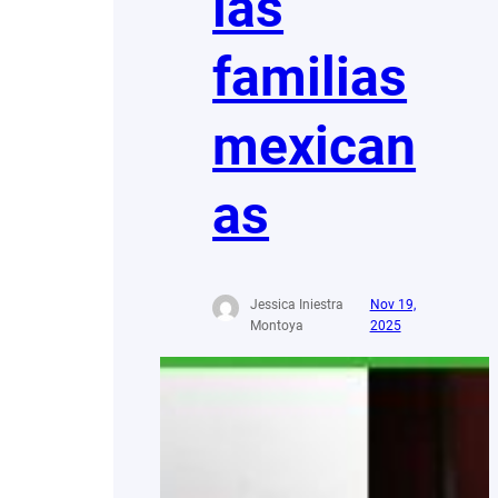
las
familias
mexican
as
Jessica Iniestra
Nov 19,
Montoya
2025