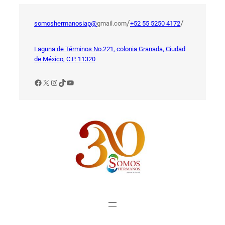
Saltar
al
/
/
somoshermanosiap@
gmail.com
+52 55 5250 4172
contenido
Laguna de Términos No.221, colonia Granada, Ciudad
de México, C.P. 11320
Facebook
X
Instagram
TikTok
YouTube