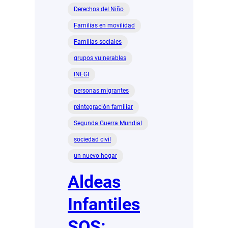
Derechos del Niño
Familias en movilidad
Familias sociales
grupos vulnerables
INEGI
personas migrantes
reintegración familiar
Segunda Guerra Mundial
sociedad civil
un nuevo hogar
Aldeas
Infantiles
SOS: