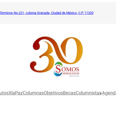
Términos No.221, colonia Granada, Ciudad de México, C.P. 11320
utosXlaPaz
Columnas
Objetivos
Becas
Columnistas
Agend