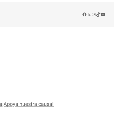
Facebook
X
Instagram
TikTok
YouTube
a
¡Apoya nuestra causa!