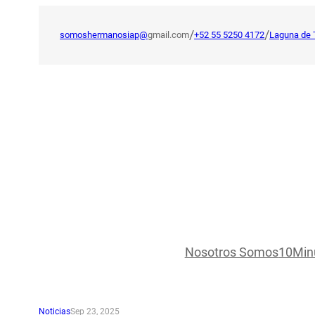
Saltar
al
/
/
somoshermanosiap@
gmail.com
+52 55 5250 4172
Laguna de 
contenido
Nosotros Somos
10Min
Noticias
Sep 23, 2025