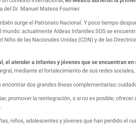
o un contexto internacional,
en México abrieron la primer
da del Dr. Manuel Mateos Fournier.
ambién surge el Patronato Nacional. Y poco tiempo despué
el mundo: actualmente Aldeas Infantiles SOS se encuentr
l Niño de las Nacionales Unidas (CDN) y de las Directric
l, el atender a infantes y jóvenes que se encuentran en 
gral, mediante el fortalecimiento de sus redes sociales, 
ncontrar dos grandes líneas complementarias: cuidados a
ar, promover la reintegración, o si no es posible, ofrece
.
niñas, niños, adolescentes y jóvenes que han perdido el cu